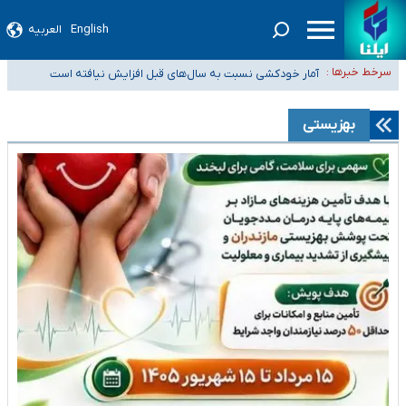
English
العربیه
سیدحسن خمینی عزادار شد
آمار خودکشی نسبت به سال‌های قبل افزایش نیافته است
سرخط خبرها :
دستگیری عامل اصلی حادثه فوت حمیدرضا رجب‌زاده
نباید تفسیرهای سلیقه‌ای از مواضع رسمی کشور ارائه شود
بهزیستی
«زیرمیزی» برای داوطلبان پزشکی سراب است/ دریافت‌های غیرمتعارف در شأن
پزشکی و کشورمان نیست/ نظام سلامت جلوی این رویه را بگیرد