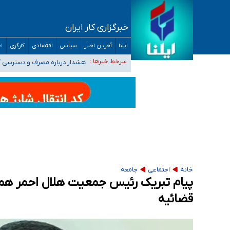
خبرگزاری کار ایران
ثبت‌نام بخش عمده دانش‌آموزان مدارس ایرانی ا
ایلنا
آخرین اخبار
سیاسی
اقتصادی
کارگری
اج
هشدار درباره مصرف و دسترسی آ
سرخط خبرها :
بازگشت اساتید دانشگاه فرهنگیا
۵۵۶ هزار نفر در صف وام ازدواج/ بانک سرمایه با وجود ۲۵۰ متقاضی، تاکنون هیچ فقره وامی پرداخت نکرده است
کسانی که خواهان ادامه جنگ هستند، برنامه خود را
خانه
اجتماعی
جامعه
پیام تبریک رئیس جمعیت هلال احمر همزم
قضائیه