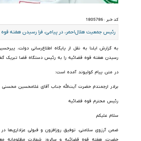
کد خبر :
1805786
​رئیس جمعیت هلال‌احمر، در پیامی، فرا رسیدن هفته قوه
به گزارش ایلنا به نقل از پایگاه اطلاع‌رسانی دولت، پیرحسی
رسیدن هفته قوه قضائیه را به رئیس دستگاه قضا تبریک گف
در متن پیام کولیوند آمده است:
برادر ارجمندم حضرت آیت‌الله جناب آقای غلامحسین محسنی اژه
رئیس محترم قوه قضائیه
سلام علیکم
ضمن آرزوی سلامتی، توفیق روزافزون و قبولی عزاداری‌ها در
حضرت، هفته قوه قضائیه و سالروز شهادت مظلومانه معم