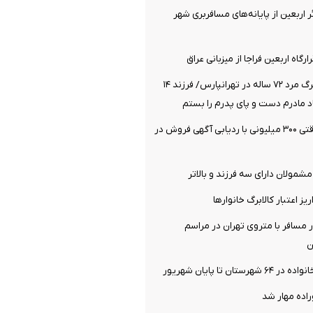
 هزار زائر اربعین از پایانه‌های مسافربری شهر
رگاه اربعین فراجا از میزبانی عراق
فاش شدن راز مرگ مرد ۷۲ ساله در تهرانپارس/ فرزند ۱۴
د مادرم دست و پای پدرم را بستم
کشف اموال سرقتی ۳۰۰ میلیونی با ردیابی آگهی فروش در
مولان دارای سه فرزند و بالا‌تر
یز اعتبار کالابرگ خانوار‌ها
یی ۷۱۶ هزار مسافر با متروی تهران در مراسم
ن
تان تا پایان شهریور
ده مهار شد