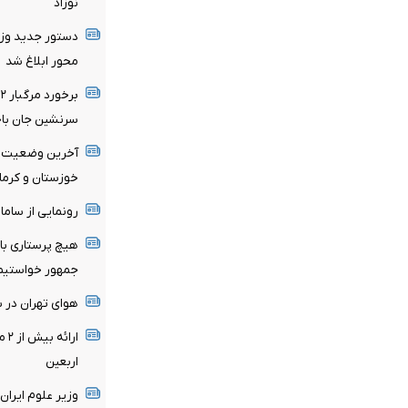
نوزاد
دستور جدید وزا
محور ابلاغ شد
سرنشین جان باخ
آخرین وضعیت ش
خوزستان و کرمان
رونمایی از سام
هیچ پرستاری با
جمهور خواستیم 
هوای تهران در ش
اربعین
وزیر علوم ایران