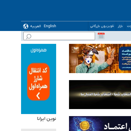
English
العربیه
وت
بازار
تلویزیون بازرگانی
 می‌شود
نوین ایرانا