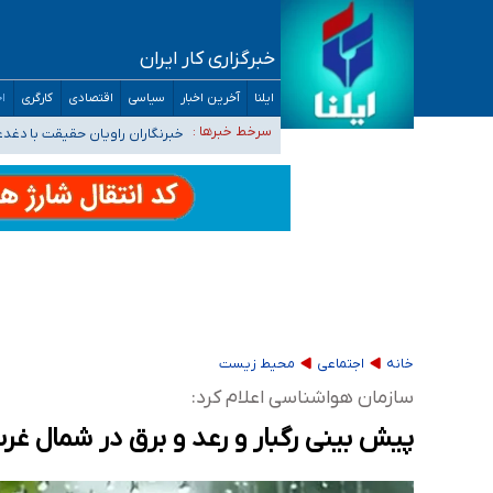
خبرگزاری کار ایران
تعویق آزمون ورودی دکترای تخصصی فرماندهی 
ایلنا
آخرین اخبار
سیاسی
اقتصادی
کارگری
اج
خبرنگاران راویان حقیقت با دغد
سرخط خبرها :
آخرین وضعیت شیوع عفونت‌های تن
هیچ پرستاری بازداشت یا اخراج نشده است/ از 
ثبت‌نام بخش عمده دانش‌آموزان مدارس ایرانی ا
خانه
اجتماعی
محیط زیست
سازمان هواشناسی اعلام کرد:
پیش بینی رگبار و رعد و برق در شمال غ