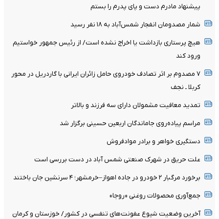
پیشنهاد مادرم دست و پای پدرم را بستم
شمار مصدومان انفجار شمس‌آباد به ۱۸ نفر رسید
هیچ پرستاری بازداشت یا اخراج نشده است/ از رئیس جمهور خواستیم
ورود کند
۷ مصدوم بر اثر تصادف خودروی حامل زائران ایرانی با گاردریل در محور
کربلا ـ نجف
تمدید معافیت مشمولان دارای سه فرزند و بالا‌تر
مراسم پیاده‌روی جاماندگان اربعین حسینی برگزار شد
دستگیری خواهر و برادر موادفروش
علت حریق در شهرک صنعتی شمس آباد در دست بررسی است
برخورد مرگبار ۲ خودرو در جاده اهواز–خرمشهر؛ ۴ سرنشین جان باختند
جمع‌آوری محصولات روغنی «روجا»
آخرین وضعیت شیوع عفونت‌های تنفسی در کشور/ خوزستان و کرمان