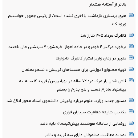
بالاتر از آستانه هشدار
هیچ پرستاری بازداشت یا اخراج نشده است/ از رئیس جمهور خواستیم
ورود کند
کالابرگ مرداد ۱۴۰۵ شارژ شد
برخورد مرگبار ۲ خودرو در جاده اهواز–خرمشهر؛ ۴ سرنشین جان باختند
تغییر در زمان واریز اعتبار کالابرگ خانوار‌ها
تهیه محتوای آموزشی برای هسته‌های گزینش دانشجومعلمان
فاش شدن راز مرگ مرد ۷۲ ساله در تهرانپارس/ فرزند ۱۴ ساله: به
پیشنهاد مادرم دست و پای پدرم را بستم
دستور جدید وزارت علوم درباره پذیرش دانشجوی استاد محور ابلاغ شد
تکذیب شایعه معافیت سربازان فراری
رونمایی از سامانه هوشمند پیش‌ثبت‌نام پایه دهم
تمدید معافیت مشمولان دارای سه فرزند و بالا‌تر