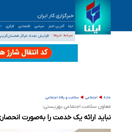
خبرگزاری کار ایران
ضرورت آموزش حریم خصوصی در فضای آنلاین در 
ایلنا
آخرین اخبار
سیاسی
اقتصادی
کارگری
اج
مجرمان از ترس رسوایی
افزایش تعداد مراکز همسان‌گزینی به ۲۳۰ مرکز/ بررسی صلاحیت و نظارت‌ها به سازمان تبلیغات و
سرخط خبرها :
۴۰ تا ۵۰ روز گرمای نسبی در پیش داریم/ دمای تهران به ۳۸ درجه می‌رسد
موضع وزارت بهداشت درباره ظرفیت پزشکی کنکور ۱۴۰۵: خواستار اصلاح ظرفیت‌ها هستیم، اما هنوز پاسخ مشخصی نگرفت
تعویق آزمون ورودی دکترای تخصصی فرماندهی 
خانه
اجتماعی
سلامت و رفاه اجتماعی
معاون سلامت اجتماعی بهزیستی:
نباید ارائه یک خدمت را به‌صورت انحصاری