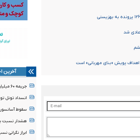
عادی شد
اهداف پویش «بنای مهربانی» است
آخرین اخ
جریمه ۶۰ میلیارد ریالی داروخانه متخلف
انسداد تونل توح
سقوط آسانسور در میدان آ
هشدار نسبت به 
ابراز نگرانی نس