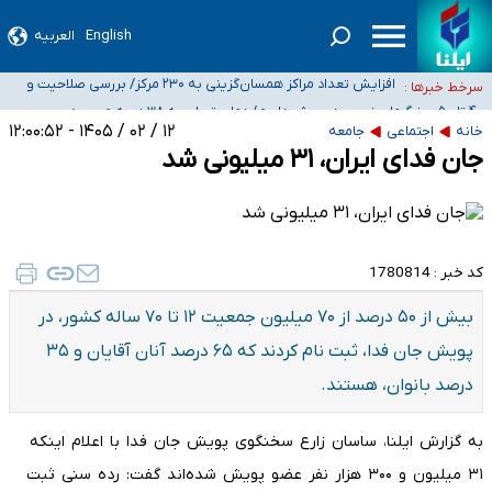
English
العربیه
ضرورت آموزش حریم خصوصی در فضای آنلاین در مدارس/ هزینه‌های سنگین
اجتماعی انتشار تصاویر خصوصی برای قربانیان/ سوءاستفاده مجرمان از ترس
افزایش تعداد مراکز همسان‌گزینی به ۲۳۰ مرکز/ بررسی صلاحیت و
سرخط خبرها :
رسوایی
نظارت‌ها به سازمان تبلیغات واگذار شده است
۴۰ تا ۵۰ روز گرمای نسبی در پیش داریم/ دمای تهران به ۳۸ درجه
می‌رسد
موضع وزارت بهداشت درباره ظرفیت پزشکی کنکور ۱۴۰۵: خواستار اصلاح ظرفیت‌ها
۱۲ / ۰۲ / ۱۴۰۵ - ۱۲:۰۰:۵۲
خانه
اجتماعی
جامعه
جان فدای ایران، ۳۱ میلیونی شد
هستیم، اما هنوز پاسخ مشخصی نگرفته‌ایم
تعویق آزمون ورودی دکترای تخصصی فرماندهی صحنه عملیات و دکترای تخصصی
جغرافیای نظامی دافوس آجا
کد خبر :
1780814
بیش از ۵۰ درصد از ۷۰ میلیون جمعیت ۱۲ تا ۷۰ ساله کشور، در
پویش جان فدا، ثبت نام کردند که ۶۵ درصد آنان آقایان و ۳۵
درصد بانوان، هستند.
به گزارش ایلنا، ساسان زارع سخنگوی پویش جان فدا با اعلام اینکه
۳۱ میلیون و ۳۰۰ هزار نفر عضو پویش شده‌اند گفت: رده سنی ثبت