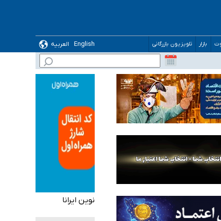
English
العربیه
وت
بازار
تلویزیون بازرگانی
 می‌شود
نوین ایرانا