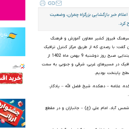
علام خبر بازگشایی بزرگراه چمران، وضعیت
گ، سرهنگ فیروز کشیر معاون آموزش و فرهنگ
ان گفت: با رصدی که از طریق مرکز کنترل ترافیک
پلیس راهور تهران بزرگ از وضعیت تردد خودروها در ساعات ابتدایی صبح روز دوشنبه 9 بهمن ماه 1402 از
رافیک در مسیرهای غربی، شرقی و جنوبی به سمت
سطح پایتخت بودیم.
کده، علامه – دهکده، شیخ فضل الله – یادگار،
شمس آباد، امام علی (ع) – جانبازان و در مقطع