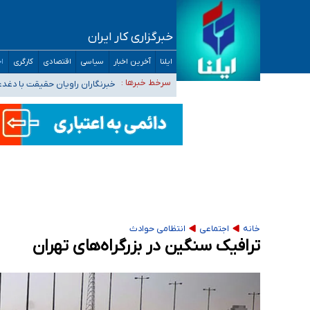
خبرگزاری کار ایران
تعویق آزمون ورودی دکترای تخصصی فرماندهی 
ایلنا
آخرین اخبار
سیاسی
اقتصادی
کارگری
اج
خبرنگاران راویان حقیقت با دغد
سرخط خبرها :
آخرین وضعیت شیوع عفونت‌های تن
هیچ پرستاری بازداشت یا اخراج نشده است/ از 
ثبت‌نام بخش عمده دانش‌آموزان مدارس ایرانی ا
خانه
اجتماعی
انتظامی حوادث
ترافیک سنگین در بزرگراه‌های تهران