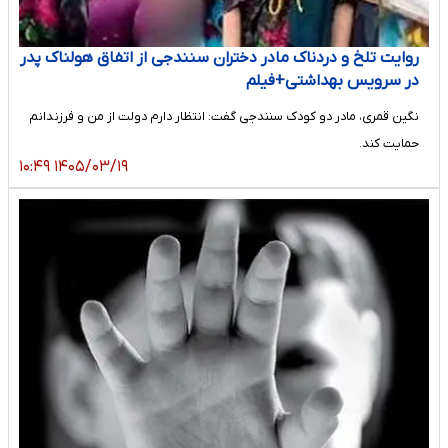
روایت تلخ و دردناک مادر دختران سنندجی از اتفاق هولناک پدر
در سرویس بهداشتی+فیلم
نگین قمری، مادر دو کودک سنندجی گفت: انتظار دارم دولت از من و فرزندانم
حمایت کند.
۱۴۰۵/۰۳/۱۹ ۱۰:۴۹