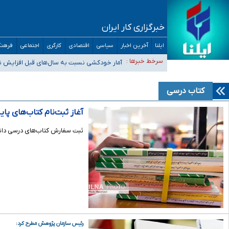
خبرگزاری کار ایران
ایلنا
آخرین اخبار
سیاسی
اقتصادی
کارگری
اجتماعی
فرهنگ
سیدحسن خمینی عزادار شد
سرخط خبرها :
آمار خودکشی نسبت به سال‌های قبل افزایش ن
دستگیری عامل اصلی حادثه فوت حمیدرضا رجب‌زاده
نباید تفسیرهای سلیقه‌ای از مواضع رسمی کشور ارائه شود
کتاب درسی
«زیرمیزی» برای داوطلبان پزشکی سراب است/ دریافت‌های غیرم
آغاز ثبت‌نام کتاب‌های پای
ثبت سفارش کتاب‌های درسی دانش‌
رئیس سازمان پژوهش مطرح کرد: