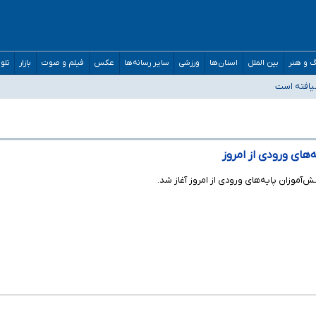
 و هنر
بین الملل
استان‌ها
ورزشی
سایر رسانه‌ها
عکس
فیلم و صوت
بازار
تلو
یافته است
تعارف در شأن پزشکی و کشورمان نیست/ نظام سلامت جلوی این رویه را بگیرد
ه‌های ورودی از امروز
آموزان پایه‌های ورودی از امروز آغاز شد.