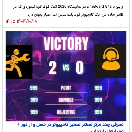
اچ‌پی با EliteBoard G1a در نمایشگاه CES 2026 غوغا کرد؛ کیبوردی که در
ظاهر ساده‌اش، یک کامپیوتر کوپایلت پلاس تمام‌عیار پنهان دارد.
۱۴۰۴/۱۰/۱۸ ۱۴:۰۵
معرفی چند مرکز معتبر تعمیر کامپیوتر در محل و از دور +
معیارهای انتخاب