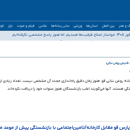
‌های سنگین اجتماعی انتشار تصاویر خصوصی برای قربانیان/ سوءاستفاده مجرمان از
 و هنر
بین الملل
استان‌ها
ورزشی
سایر رسانه‌ها
عکس
فیلم و صوت
بازار
تلو
رفته‌ایم
و دکترای تخصصی جغرافیای نظامی دافوس آجا
 قدیمی روغن نباتی؛
تگی هستند. آنها می‌گویند اغلب بازنشستگان هنوز سنوات خود را دریافت نکرده‌اند.
 پارس قو مقابل کارخانه/تامین‌اجتماعی با بازنشستگی پیش از موعد م