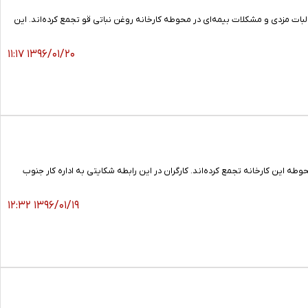
) در اعترض به بلاتکلیفی، عدم پرداخت مطالبات مزدی و مشکلات بیمه‌ای در محوطه کارخانه روغن نباتی قو تجمع کرده‌اند. این
۱۳۹۶/۰۱/۲۰ ۱۱:۱۷
ران کارخانه روغن نباتی قو امروز(شنبه/۱۹ فروردین) برای پنجمین روز متوالی از ساعت ۸ صبح در محوطه این کارخانه تجمع کرده‌اند. کارگران در این رابطه شکایتی به اداره کار جنوب
۱۳۹۶/۰۱/۱۹ ۱۲:۳۲