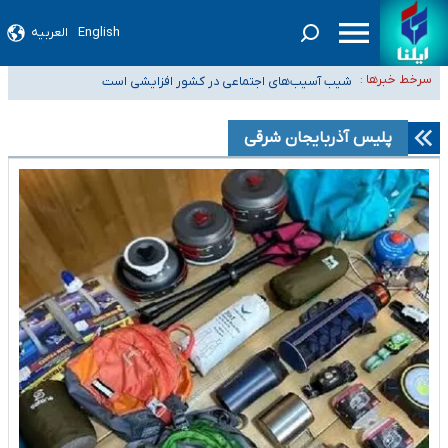
English
العربیه
۵۰ ایستگاه هواشناسی در جنگ دچار آسیب‌های جدی شدند/ تخریب کامل دو رادار
در بوشهر و اهواز
شیب آسیب‌های اجتماعی در کشور افزایشی است
سرخط خبرها :
رصد زنجیره‌ای معاملات برای شناسایی پولشویی/ کم‌اظهاری و بیش‌اظهاری زیر
ذره‌بین مالیاتی
«حسین آقایاری» تراستی ابربدهکار کیست؟/ غارت پول نفت کشور با پاسپورت
پلیس آذربایجان شرقی
ایرانی- افغانستانی
آسیب‌های جنگ، صدور گواهینامه موتورسواری زنان را به تأخیر انداخت