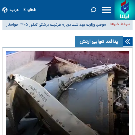
English
العربیه
۴۰ تا ۵۰ روز گرمای نسبی در پیش داریم/ دمای تهران به ۳۸ درجه می‌رسد
سرخط خبرها :
موضع وزارت بهداشت درباره ظرفیت پزشکی کنکور ۱۴۰۵: خواستار
تعویق آزمون ورودی دکترای تخصصی فرماندهی صحنه عملیات و دکترای
اصلاح ظرفیت‌ها هستیم، اما هنوز پاسخ مشخصی نگرفته‌ایم
تخصصی جغرافیای نظامی دافوس آجا
خبرنگاران راویان حقیقت با دغدغه نان، مسکن و بیمه
پدافند هوایی ارتش
آخرین وضعیت شیوع عفونت‌های تنفسی در کشور/ خوزستان و کرمان بالاتر از
آستانه هشدار