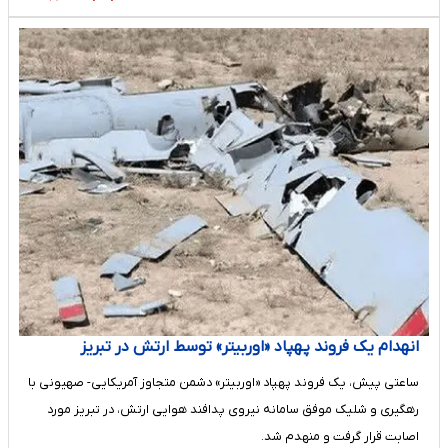
انهدام یک فروند پهپاد «اوربیتر» توسط ارتش در تبریز
ساعتی پیش، یک فروند پهپاد «اوربیتر» دشمن متجاوز آمریکایی- صهیونی با
رهگیری و شلیک موفق سامانه‌ نیروی پدافند هوایی ارتش، در تبریز مورد
اصابت قرار گرفت و منهدم شد.