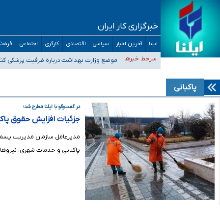
خبرگزاری کار ایران
ایلنا
آخرین اخبار
سیاسی
اقتصادی
کارگری
اجتماعی
فرهنگ
۴۰ تا ۵۰ روز گرمای نسبی در پیش داریم/ دمای تهران به ۳۸ درجه می‌رسد
سرخط خبرها :
موضع وزارت بهداشت درباره ظرفیت پزشکی کنکور ۱۴۰۵: خواستار اصلاح ظرفیت‌ها هستیم، اما هنوز پاسخ مشخصی نگ
تعویق آزمون ورودی دکترای تخصصی فرماندهی صحنه عملیات 
خبرنگاران راویان حقیقت با دغدغه نان، مسکن و بیمه
پاکبانی
آخرین وضعیت شیوع عفونت‌های تنفسی در کشور/ خوزستان و کر
در گفت‌وگو با ایلنا مطرح شد؛
جزئیات افزایش حقوق پاکبان‌های تهران در سال ۱۴۰۳/ آ
پاکبانی و خدمات شهری، نیروهای ا