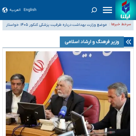
English
العربیه
۴۰ تا ۵۰ روز گرمای نسبی در پیش داریم/ دمای تهران به ۳۸ درجه می‌رسد
سرخط خبرها :
موضع وزارت بهداشت درباره ظرفیت پزشکی کنکور ۱۴۰۵: خواستار
تعویق آزمون ورودی دکترای تخصصی فرماندهی صحنه عملیات و دکترای
اصلاح ظرفیت‌ها هستیم، اما هنوز پاسخ مشخصی نگرفته‌ایم
تخصصی جغرافیای نظامی دافوس آجا
خبرنگاران راویان حقیقت با دغدغه نان، مسکن و بیمه
وزیر فرهنگ و ارشاد اسلامی
آخرین وضعیت شیوع عفونت‌های تنفسی در کشور/ خوزستان و کرمان بالاتر از
آستانه هشدار