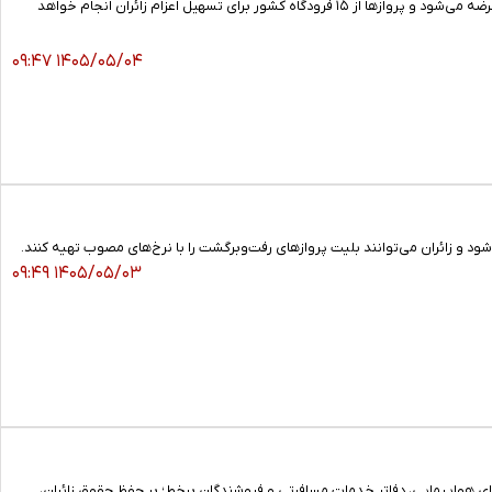
هواپیمایی جمهوری اسلامی ایران اعلام کرد: در عملیات پروازهای اربعین امسال، بیش از ۳۲ هزار صندلی در مسیر نجف عرضه می‌شود و پروازها از ۱۵ فرودگاه کشور برای تسهیل اعزام زائران انجام خواهد
۱۴۰۵/۰۵/۰۴ ۰۹:۴۷
د و زائران می‌توانند بلیت پروازهای رفت‌وبرگشت را با نرخ‌های مصوب تهیه کنند.
۱۴۰۵/۰۵/۰۳ ۰۹:۴۹
با ابلاغ دو بخشنامه، الزامات اجرایی و ضوابط فروش بلیت پروازهای اربعین ۱۴۰۵ به شرکت‌های هواپیمایی، دفاتر خدمات مسافرتی و فروشندگان برخط؛ بر حفظ حقوق زائران،