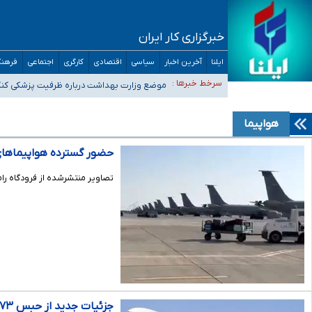
خبرگزاری کار ایران
ایلنا
آخرین اخبار
سیاسی
اقتصادی
کارگری
اجتماعی
فرهنگ
۴۰ تا ۵۰ روز گرمای نسبی در پیش داریم/ دمای تهران به ۳۸ درجه می‌رسد
سرخط خبرها :
موضع وزارت بهداشت درباره ظرفیت پزشکی کنکور ۱۴۰۵: خواستار اصلاح ظرفیت‌ها هستیم، اما هنوز پاسخ مشخصی نگ
تعویق آزمون ورودی دکترای تخصصی فرماندهی صحنه عملیات 
خبرنگاران راویان حقیقت با دغدغه نان، مسکن و بیمه
هواپیما
آخرین وضعیت شیوع عفونت‌های تنفسی در کشور/ خوزستان و کر
حضور گسترده هواپیماهای
تصاویر منتشرشده از فرودگاه رامون از حضور بیش از ۴۰ هواپیمای سوخت‌رسان آمریکایی حکایت د
جزئیات جدید از حبس ۳۷۳مسافر در هواپیمای امارات