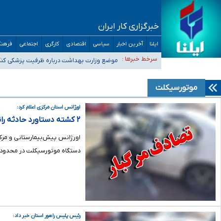
خبرگزاری کار ایران
ایلنا
آخرین اخبار
سیاسی
اقتصادی
کارگری
اجتماعی
فرهنگ
۴۰ تا ۵۰ روز گرمای نسبی در پیش داریم/ دمای تهران به ۳۸ درجه می‌رسد
سرخط خبرها :
موضع وزارت بهداشت درباره ظرفیت پزشکی کنکور ۱۴۰۵: خواستار اصلاح ظرفیت‌ها هستیم، اما هنوز پاسخ مشخصی نگ
تعویق آزمون ورودی دکترای تخصصی فرماندهی صحنه عملیات 
خبرنگاران راویان حقیقت با دغدغه نان، مسکن و بیمه
موتورسیکلت
آخرین وضعیت شیوع عفونت‌های تنفسی در کشور/ خوزستان و کر
اورژانس استان مرکزی اعلام کرد:
۲ کشته دستاورد حادثه رانندگی در سراب عباس‌آباد شهرستان شازند
اورژانس پیش‌بیمارستانی و مرک
دستگاه موتورسیکلت در محدوده سراب عباس
رئیس پلیس راهور استان خبر داد: