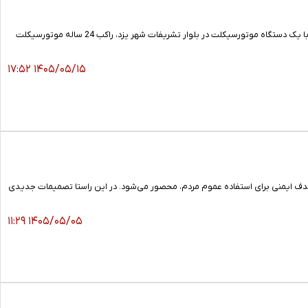
رئیس پلیس راهنمایی و رانندگی استان یزد گفت: بر اثر وقوع حادثه رانندگی بین یک دستگاه خودروی سواری پژوپارس با یک دستگاه موتورسیکلت در بلوار تشریفات شهر یزد، راکب 24 ساله موتورسیکلت
۱۴۰۵/۰۵/۱۵ ۱۷:۵۲
هدف ایمنی برای استفاده عموم مردم، محصور می‌شود. در این راستا تصمیمات جدیدی
۱۴۰۵/۰۵/۰۵ ۱۱:۲۹