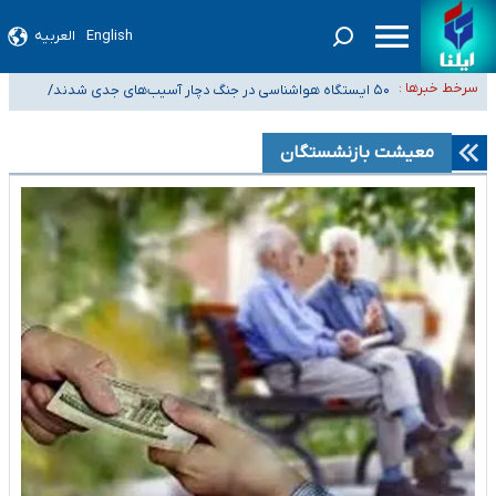
English
العربیه
انتصاب شش فرمانده عالی‌رتبه در ستاد کل نیروهای مسلح، سپاه پاسداران و
سرخط خبرها :
بسیج مستضعفین
۵۰ ایستگاه هواشناسی در جنگ دچار آسیب‌های جدی شدند/
شیب آسیب‌های اجتماعی در کشور افزایشی است
تخریب کامل دو رادار در بوشهر و اهواز
رصد زنجیره‌ای معاملات برای شناسایی پولشویی/ کم‌اظهاری و بیش‌اظهاری زیر
معیشت بازنشستگان
ذره‌بین مالیاتی
«حسین آقایاری» تراستی ابربدهکار کیست؟/ غارت پول نفت کشور با پاسپورت
ایرانی- افغانستانی