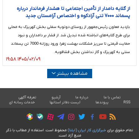
از گلایه دامدار از تأمین اجتماعی تا هشدار فرماندار درباره
پسماند ۷۰۰۰ تنی آرادکوه و اختصاص آرامستان جدید
بازدید معاون رئیس‌جمهور از روستای دوتویه سفلی بخش کهریزک به محلی
برای طرح گلایه‌های انباشته شده تبدیل شد. از فشار بر دامداران و نبود
حمایت قیمتی تا سرریز مشکلات بهشت زهرا، ورود روزانه 7000 تن پسماند
سنتی به کهریزک و گاز نداشتن بخش فشافویه.
۱۴۰۵/۰۲/۰۹ ۱۹:۵۸
مشاهده بیشتر
تماس با ما
درباره ما
آرشیو
تعرفه آگهی
RSS
پیوندها
لیست دفاتر استانها
خدمات رسانه ای
تمام حقوق برای
خبرگزاری کار ايران (ايلنا)
محفوظ است. استفاده از مطالب با ذکر
منبع آزاد است.