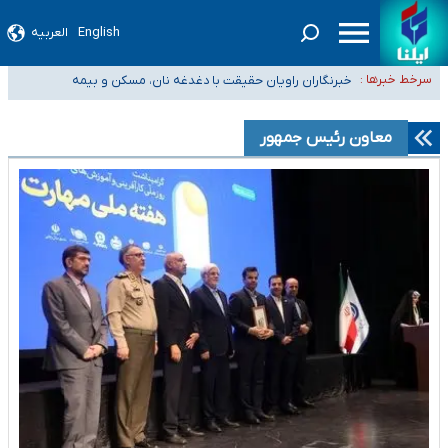
English
العربیه
تعویق آزمون ورودی دکترای تخصصی فرماندهی صحنه عملیات و دکترای
تخصصی جغرافیای نظامی دافوس آجا
خبرنگاران راویان حقیقت با دغدغه نان، مسکن و بیمه
سرخط خبرها :
آخرین وضعیت شیوع عفونت‌های تنفسی در کشور/ خوزستان و
کرمان بالاتر از آستانه هشدار
هیچ پرستاری بازداشت یا اخراج نشده است/ از رئیس جمهور خواستیم ورود کند
معاون رئیس جمهور
ثبت‌نام بخش عمده دانش‌آموزان مدارس ایرانی امارات در کشور/ درباره محصلان
باقی‌مانده در دبی متناسب با شرایط جدید تصمیم‌گیری می‌شود