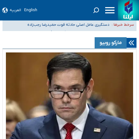
English
العربیه
آمار خودکشی نسبت به سال‌های قبل افزایش نیافته است
دستگیری عامل اصلی حادثه فوت حمیدرضا رجب‌زاده
سرخط خبرها :
نباید تفسیرهای سلیقه‌ای از مواضع رسمی کشور ارائه شود
«زیرمیزی» برای داوطلبان پزشکی سراب است/ دریافت‌های غیرمتعارف در شأن
مارکو روبیو
پزشکی و کشورمان نیست/ نظام سلامت جلوی این رویه را بگیرد
ضرورت آموزش حریم خصوصی در فضای آنلاین در مدارس/ هزینه‌های سنگین
اجتماعی انتشار تصاویر خصوصی برای قربانیان/ سوءاستفاده مجرمان از ترس
رسوایی