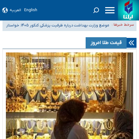
English
العربیه
۴۰ تا ۵۰ روز گرمای نسبی در پیش داریم/ دمای تهران به ۳۸ درجه می‌رسد
سرخط خبرها :
موضع وزارت بهداشت درباره ظرفیت پزشکی کنکور ۱۴۰۵: خواستار
تعویق آزمون ورودی دکترای تخصصی فرماندهی صحنه عملیات و دکترای
اصلاح ظرفیت‌ها هستیم، اما هنوز پاسخ مشخصی نگرفته‌ایم
تخصصی جغرافیای نظامی دافوس آجا
خبرنگاران راویان حقیقت با دغدغه نان، مسکن و بیمه
قیمت طلا امروز
آخرین وضعیت شیوع عفونت‌های تنفسی در کشور/ خوزستان و کرمان بالاتر از
آستانه هشدار