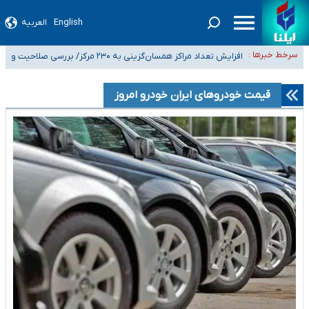
English
العربیه
ضرورت آموزش حریم خصوصی در فضای آنلاین در مدارس/ هزینه‌های سنگین
سرخط خبرها :
اجتماعی انتشار تصاویر خصوصی برای قربانیان/ سوءاستفاده مجرمان از ترس
افزایش تعداد مراکز همسان‌گزینی به ۲۳۰ مرکز/ بررسی صلاحیت و
۴۰ تا ۵۰ روز گرمای نسبی در پیش داریم/ دمای تهران به ۳۸ درجه می‌رسد
رسوایی
نظارت‌ها به سازمان تبلیغات واگذار شده است
موضع وزارت بهداشت درباره ظرفیت پزشکی کنکور ۱۴۰۵: خواستار اصلاح ظرفیت‌ها
قیمت خودرو‌های ایران خودرو امروز
هستیم، اما هنوز پاسخ مشخصی نگرفته‌ایم
تعویق آزمون ورودی دکترای تخصصی فرماندهی صحنه عملیات و دکترای
تخصصی جغرافیای نظامی دافوس آجا