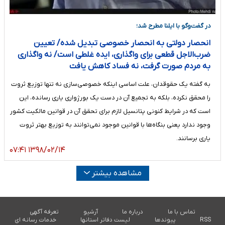
در گفت‌وگو با ایلنا مطرح شد؛
انحصار دولتی به انحصار خصوصی تبدیل شده/ تعیین
ضرب‌الاجل قطعی برای واگذاری، ایده غلطی است/ نه واگذاری
به مردم صورت گرفت، نه فساد کاهش یافت
به گفته یک حقوقدان، علت اساسی اینکه خصوصی‌سازی نه تنها توزیع ثروت
را محقق نکرده، بلکه به تجمیع آن در دست یک بورژواری یاری رسانده، این
است که در شرایط کنونی پتانسیل لازم برای تحقق آن در قوانین مالکیت‌ کشور
وجود ندارد یعنی بنگاه‌ها با قوانین موجود نمی‌توانند به توزیع بهتر ثروت
یاری برسانند.
۱۳۹۸/۰۲/۱۴ ۰۷:۴۱
مشاهده بیشتر
تماس با ما
درباره ما
آرشیو
تعرفه آگهی
RSS
پیوندها
لیست دفاتر استانها
خدمات رسانه ای