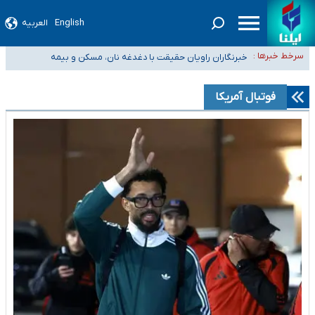
English
العربیه
تعویق آزمون ورودی دکترای تخصصی فرماندهی صحنه عملیات و دکترای
تخصصی جغرافیای نظامی دافوس آجا
خبرنگاران راویان حقیقت با دغدغه نان، مسکن و بیمه
سرخط خبرها :
آخرین وضعیت شیوع عفونت‌های تنفسی در کشور/ خوزستان و کرمان بالاتر از
آستانه هشدار
هیچ پرستاری بازداشت یا اخراج نشده است/ از رئیس جمهور خواستیم ورود کند
فوتبال آمریکا
ثبت‌نام بخش عمده دانش‌آموزان مدارس ایرانی امارات در کشور/ درباره محصلان
باقی‌مانده در دبی متناسب با شرایط جدید تصمیم‌گیری می‌شود