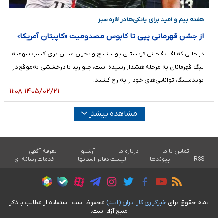
هفته بیم و امید برای یانکی‌ها در قاره سبز
از جشن قهرمانی پپی تا کابوس مصدومیت «کاپیتان آمریکا»
در حالی که افت فاحش کریستین پولیشیچ و بحران میلان برای کسب سهمیه
لیگ قهرمانان به مرحله هشدار رسیده است، جیو رینا با درخششی به‌موقع در
بوندسلیگا، توانایی‌های خود را به رخ کشید.
۱۴۰۵/۰۲/۲۱ ۱۱:۰۸
مشاهده بیشتر
تماس با ما
درباره ما
آرشیو
تعرفه آگهی
RSS
پیوندها
لیست دفاتر استانها
خدمات رسانه ای
تمام حقوق برای
خبرگزاری کار ايران (ايلنا)
محفوظ است. استفاده از مطالب با ذکر
منبع آزاد است.