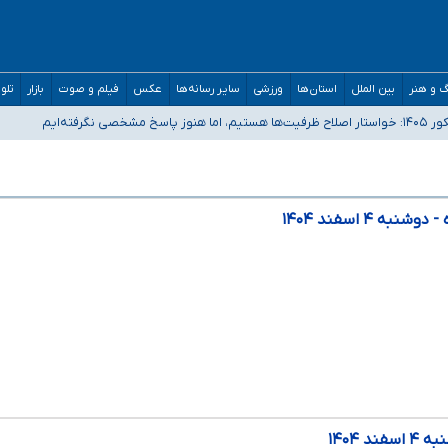
 و هنر
بین الملل
استان‌ها
ورزشی
سایر رسانه‌ها
عکس
فیلم و صوت
بازار
تلو
رفته‌ایم
و دکترای تخصصی جغرافیای نظامی دافوس آجا
مان بالاتر از آستانه هشدار
ه ۴ اسفند ۱۴۰۴
د ۱۴۰۴