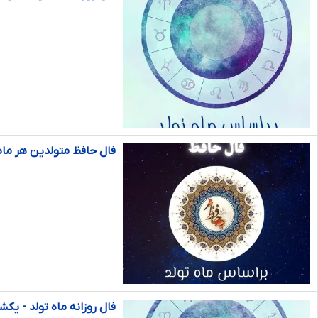
فال حافظ متولدین هر ماه - یکشنب
فال روزانه ماه تولد - یکشنبه ۳ اسفن