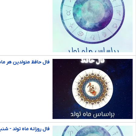
فال حافظ متولدین هر ماه - شنبه ۲
فال روزانه ماه تولد - شنبه ۲ اسفند ۰۴