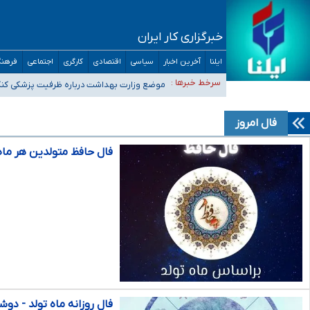
خبرگزاری کار ایران
ایلنا
آخرین اخبار
سیاسی
اقتصادی
کارگری
اجتماعی
فرهنگ
۴۰ تا ۵۰ روز گرمای نسبی در پیش داریم/ دمای تهران به ۳۸ درجه می‌رسد
سرخط خبرها :
موضع وزارت بهداشت درباره ظرفیت پزشکی کنکور ۱۴۰۵: خواستار اصلاح ظرفیت‌ها هستیم، اما هنوز پاسخ مشخصی نگ
تعویق آزمون ورودی دکترای تخصصی فرماندهی صحنه عملیات 
خبرنگاران راویان حقیقت با دغدغه نان، مسکن و بیمه
فال امروز
آخرین وضعیت شیوع عفونت‌های تنفسی در کشور/ خوزستان و کر
فال حافظ متولدین هر ماه - دوشنب
فال روزانه ماه تولد - دوشنبه ۴ اسفن