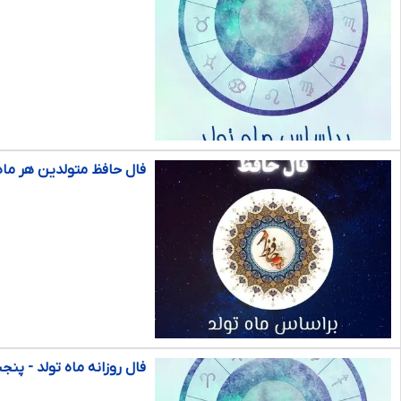
فال حافظ متولدین هر ماه - پنجشن
فال روزانه ماه تولد - پنجشنبه ۳۰ ب