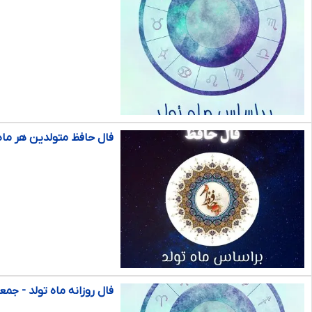
فال حافظ متولدین هر ماه - جمعه ۱
فال روزانه ماه تولد - جمعه ۱ اسفند ۴