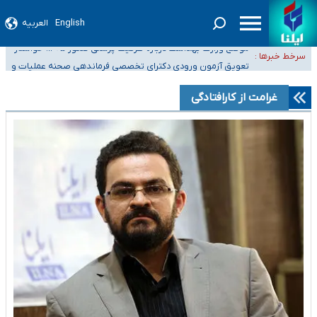
English
العربیه
۴۰ تا ۵۰ روز گرمای نسبی در پیش داریم/ دمای تهران به ۳۸ درجه می‌رسد
موضع وزارت بهداشت درباره ظرفیت پزشکی کنکور ۱۴۰۵: خواستار
سرخط خبرها :
اصلاح ظرفیت‌ها هستیم، اما هنوز پاسخ مشخصی نگرفته‌ایم
تعویق آزمون ورودی دکترای تخصصی فرماندهی صحنه عملیات و
خبرنگاران راویان حقیقت با دغدغه نان، مسکن و بیمه
دکترای تخصصی جغرافیای نظامی دافوس آجا
غرامت از کارافتادگی
آخرین وضعیت شیوع عفونت‌های تنفسی در کشور/ خوزستان و کرمان بالاتر از
آستانه هشدار