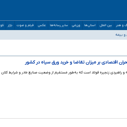
 و هنر
بین الملل
استان‌ها
ورزشی
سایر رسانه‌ها
عکس
فیلم و صوت
بازار
تلو
و دکترای تخصصی جغرافیای نظامی دافوس آجا
 و بیمه
مان بالاتر از آستانه هشدار
واستیم ورود کند
/ درباره محصلان باقی‌مانده در دبی متناسب با شرایط جدید تصمیم‌گیری می‌شود
بحران اقتصادی بر میزان تقاضا و خرید ورق سیاه در کشور
و راهبردی زنجیره فولاد است که به‌طور مستقیم از وضعیت صنایع مادر و شرایط کلان اق