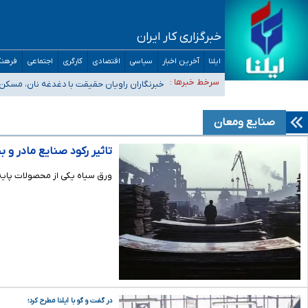
خبرگزاری کار ایران
ایلنا
آخرین اخبار
سیاسی
اقتصادی
کارگری
اجتماعی
فرهنگ
تعویق آزمون ورودی دکترای تخصصی فرماندهی صحنه عملیات 
سرخط خبرها :
خبرنگاران راویان حقیقت با دغدغه نان، مسکن
آخرین وضعیت شیوع عفونت‌های تنفسی در کشور/ خوزستان و کر
هیچ پرستاری بازداشت یا اخراج نشده است/ از رئیس جمهور خ
صنایع ومعان
ثبت‌نام بخش عمده دانش‌آموزان مدارس ایرانی امارات در کشور
تاثیر رکود صنایع مادر و 
ورق سیاه یکی از محصولات پایه 
در گفت و گو با ایلنا مطرح کرد؛