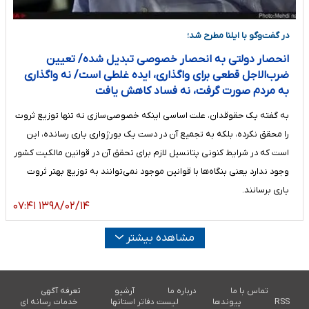
در گفت‌وگو با ایلنا مطرح شد؛
انحصار دولتی به انحصار خصوصی تبدیل شده/ تعیین
ضرب‌الاجل قطعی برای واگذاری، ایده غلطی است/ نه واگذاری
به مردم صورت گرفت، نه فساد کاهش یافت
به گفته یک حقوقدان، علت اساسی اینکه خصوصی‌سازی نه تنها توزیع ثروت
را محقق نکرده، بلکه به تجمیع آن در دست یک بورژواری یاری رسانده، این
است که در شرایط کنونی پتانسیل لازم برای تحقق آن در قوانین مالکیت‌ کشور
وجود ندارد یعنی بنگاه‌ها با قوانین موجود نمی‌توانند به توزیع بهتر ثروت
یاری برسانند.
۱۳۹۸/۰۲/۱۴ ۰۷:۴۱
مشاهده بیشتر
تماس با ما
درباره ما
آرشیو
تعرفه آگهی
RSS
پیوندها
لیست دفاتر استانها
خدمات رسانه ای