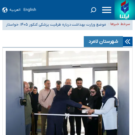
English
العربیه
۴۰ تا ۵۰ روز گرمای نسبی در پیش داریم/ دمای تهران به ۳۸ درجه می‌رسد
سرخط خبرها :
موضع وزارت بهداشت درباره ظرفیت پزشکی کنکور ۱۴۰۵: خواستار
تعویق آزمون ورودی دکترای تخصصی فرماندهی صحنه عملیات و دکترای
اصلاح ظرفیت‌ها هستیم، اما هنوز پاسخ مشخصی نگرفته‌ایم
تخصصی جغرافیای نظامی دافوس آجا
خبرنگاران راویان حقیقت با دغدغه نان، مسکن و بیمه
شهرستان لامرد
آخرین وضعیت شیوع عفونت‌های تنفسی در کشور/ خوزستان و کرمان بالاتر از
آستانه هشدار