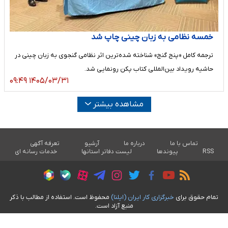
خمسه نظامی به زبان چینی چاپ شد
ترجمه کامل «پنج گنج» شناخته شده‌ترین اثر نظامی گنجوی به زبان چینی در
حاشیه رویداد بین‌المللی کتاب پکن رونمایی شد.
۱۴۰۵/۰۳/۳۱ ۰۹:۴۹
مشاهده بیشتر
تماس با ما
درباره ما
آرشیو
تعرفه آگهی
RSS
پیوندها
لیست دفاتر استانها
خدمات رسانه ای
تمام حقوق برای
خبرگزاری کار ايران (ايلنا)
محفوظ است. استفاده از مطالب با ذکر
منبع آزاد است.