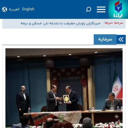
English
العربیه
تعویق آزمون ورودی دکترای تخصصی فرماندهی صحنه عملیات و دکترای
سرخط خبرها :
تخصصی جغرافیای نظامی دافوس آجا
خبرنگاران راویان حقیقت با دغدغه نان، مسکن و بیمه
آخرین وضعیت شیوع عفونت‌های تنفسی در کشور/ خوزستان و کرمان بالاتر از
آستانه هشدار
هیچ پرستاری بازداشت یا اخراج نشده است/ از رئیس جمهور خواستیم ورود کند
سرمایه
ثبت‌نام بخش عمده دانش‌آموزان مدارس ایرانی امارات در کشور/ درباره محصلان
باقی‌مانده در دبی متناسب با شرایط جدید تصمیم‌گیری می‌شود