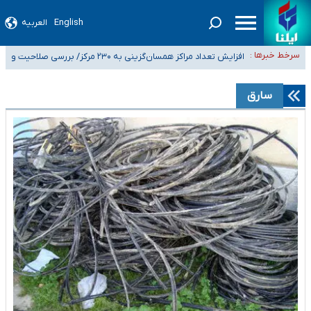
English
العربیه
ضرورت آموزش حریم خصوصی در فضای آنلاین در مدارس/ هزینه‌های سنگین
سرخط خبرها :
اجتماعی انتشار تصاویر خصوصی برای قربانیان/ سوءاستفاده مجرمان از ترس
افزایش تعداد مراکز همسان‌گزینی به ۲۳۰ مرکز/ بررسی صلاحیت و
۴۰ تا ۵۰ روز گرمای نسبی در پیش داریم/ دمای تهران به ۳۸ درجه می‌رسد
رسوایی
نظارت‌ها به سازمان تبلیغات واگذار شده است
موضع وزارت بهداشت درباره ظرفیت پزشکی کنکور ۱۴۰۵: خواستار اصلاح ظرفیت‌ها
سارق
هستیم، اما هنوز پاسخ مشخصی نگرفته‌ایم
تعویق آزمون ورودی دکترای تخصصی فرماندهی صحنه عملیات و دکترای
تخصصی جغرافیای نظامی دافوس آجا