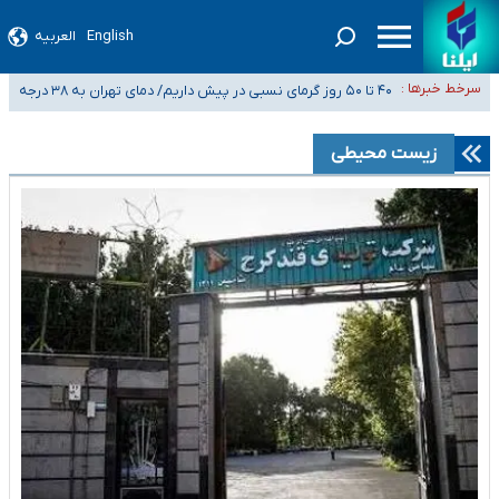
English
العربیه
افزایش تعداد مراکز همسان‌گزینی به ۲۳۰ مرکز/ بررسی صلاحیت و نظارت‌ها به
سازمان تبلیغات واگذار شده است
۴۰ تا ۵۰ روز گرمای نسبی در پیش داریم/ دمای تهران به ۳۸ درجه
سرخط خبرها :
می‌رسد
موضع وزارت بهداشت درباره ظرفیت پزشکی کنکور ۱۴۰۵: خواستار اصلاح ظرفیت‌ها
هستیم، اما هنوز پاسخ مشخصی نگرفته‌ایم
تعویق آزمون ورودی دکترای تخصصی فرماندهی صحنه عملیات و دکترای
زیست محیطی
تخصصی جغرافیای نظامی دافوس آجا
خبرنگاران راویان حقیقت با دغدغه نان، مسکن و بیمه