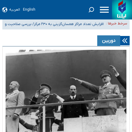
English
العربیه
ضرورت آموزش حریم خصوصی در فضای آنلاین در مدارس/ هزینه‌های سنگین
سرخط خبرها :
اجتماعی انتشار تصاویر خصوصی برای قربانیان/ سوءاستفاده مجرمان از ترس
افزایش تعداد مراکز همسان‌گزینی به ۲۳۰ مرکز/ بررسی صلاحیت و
۴۰ تا ۵۰ روز گرمای نسبی در پیش داریم/ دمای تهران به ۳۸ درجه می‌رسد
رسوایی
نظارت‌ها به سازمان تبلیغات واگذار شده است
موضع وزارت بهداشت درباره ظرفیت پزشکی کنکور ۱۴۰۵: خواستار اصلاح ظرفیت‌ها
دوربین
هستیم، اما هنوز پاسخ مشخصی نگرفته‌ایم
تعویق آزمون ورودی دکترای تخصصی فرماندهی صحنه عملیات و دکترای
تخصصی جغرافیای نظامی دافوس آجا