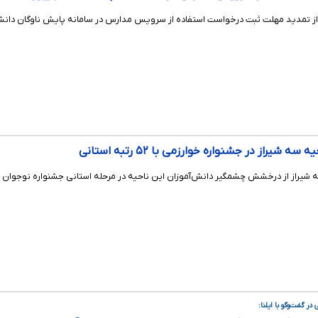
تمدید مهلت ثبت درخواست استفاده از سرویس مدارس در سامانه پایش ناوگان دانش‌آموزی (سپند) تا ۱۵
یراز در جشنواره خوارزمی با ۵۲ رتبه استانی
شیراز از درخشش چشمگیر دانش‌آموزان این ناحیه در مرحله استانی جشنواره نوجوان خو
ر گفت‌وگو با ایلنا: