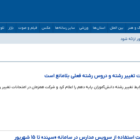
 و هنر
بین الملل
استان‌ها
ورزشی
سایر رسانه‌ها
عکس
فیلم و صوت
بازار
تلو
 ارائه شود
تعارف در شأن پزشکی و کشورمان نیست/ نظام سلامت جلوی این رویه را بگیرد
ت تغییر رشته و دروس رشته فعلی بلامانع است
 تغییر رشته دانش‌آموزان پایه دهم را اعلام کرد و شرکت همزمان در امتحانات تغییر ر
تفاده از سرویس مدارس در سامانه «سپند» تا ۱۵ شهریور