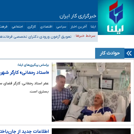
خبرگزاری کار ایران
ایلنا
آخرین اخبار
سیاسی
اقتصادی
کارگری
اجتماعی
فرهنگ
موضع وزارت بهداشت درباره ظرفیت پزشکی کنکور ۱۴۰۵: خواستار اصلاح ظرفیت‌ها هستیم، اما هنوز پاسخ مشخصی نگرفته‌ایم
سرخط خبرها :
تعویق آزمون ورودی دکترای تخصصی فرماندهی
خبرنگاران راویان حقیقت با دغدغه نان، مسکن و بیمه
آخرین وضعیت شیوع عفونت‌های تنفسی در کشور/ خوزستان و کر
حوادث كار
هیچ پرستاری بازداشت یا اخراج نشده است/ از رئیس جمهور خ
براساس پیگیری‌های ایلنا:
«استاد رحمانی» کارگر شهردا
عمر استاد رحمانی، کارگر فضای
بستری است.
اطلاعات جدید از جان‌باخ