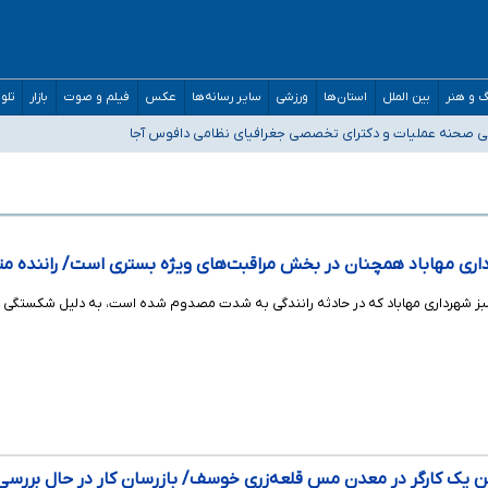
 و هنر
بین الملل
استان‌ها
ورزشی
سایر رسانه‌ها
عکس
فیلم و صوت
بازار
تلو
 صحنه عملیات و دکترای تخصصی جغرافیای نظامی دافوس آجا
مان بالاتر از آستانه هشدار
واستیم ورود کند
ری مهاباد همچنان در بخش مراقبت‌های ویژه بستری است/ راننده متخلف دختری ۱
 سبز شهرداری مهاباد که در حادثه رانندگی به شدت مصدوم شده است، به دلیل شکستگی ل
تن یک کارگر در معدن مس قلعه‌زری خوسف/ بازرسان کار در حال بررس