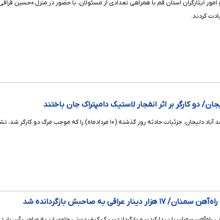
 امور ایثارگران استان قم با همراهی تعدادی از مسئولان، با حضور در منزل «حسین قزاق
دت کردند.
ان/ دو کارگر بر اثر انفجار لاستیک دامپتراک جان باختند
ثه روز گذشته (۱۰ مردادماه) را که موجب مرگ دو کارگر شد، تشریح کردند.
ینار عراقی به صاحبش بازگردانده شد
راه‌آهن سمنان با پیدا کردن و بازگرداندن یک کیف دستی حاوی ارز به صاحب آن، بار دیگ