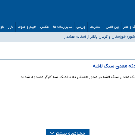
 و هنر
بین الملل
استان‌ها
ورزشی
سایر رسانه‌ها
عکس
فیلم و صوت
بازار
تلو
 خوزستان و کرمان بالاتر از آستانه هشدار
واستیم ورود کند
/ درباره محصلان باقی‌مانده در دبی متناسب با شرایط جدید تصمیم‌گیری می‌شود
دثه معدن سنگ لاشه
ر یک معدن سنگ لاشه در محور هفتکل به باغملک، سه کارگر مصدوم شدند.
مشاهده بیشتر