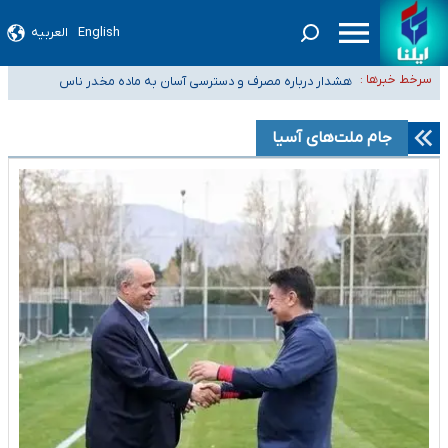
English
العربیه
ثبت‌نام بخش عمده دانش‌آموزان مدارس ایرانی امارات در کشور/ درباره محصلان
سرخط خبرها :
باقی‌مانده در دبی متناسب با شرایط جدید تصمیم‌گیری می‌شود
هشدار درباره مصرف و دسترسی آسان به ماده مخدر ناس
بازگشت اساتید دانشگاه فرهنگیان به کجا رسید؟
۵۵۶ هزار نفر در صف وام ازدواج/ بانک سرمایه با وجود ۲۵۰ متقاضی، تاکنون
جام ملت‌های آسیا
هیچ فقره وامی پرداخت نکرده است
کسانی که خواهان ادامه جنگ هستند، برنامه خود را برای اداره کشور ارائه کنند