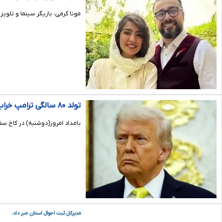
مونا کرمی، بازیگر سینما و تلو
تولد ۸۰ سالگی ترامپ خراب شد + فیلم
بامداد امروز(دوشنبه) در کاخ سفید، تولد ۸۰ سالگی دونالد ترامپ برگزار شد اما این جشن با خاطر رفتار مب
مدیرکل ثبت احوال استان خبر داد: