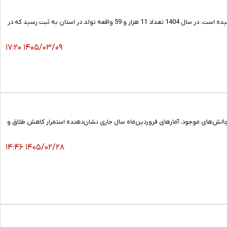
مدیرکل ثبت احوال استان مرکزی گفت: در سال گذشته بیش از 30 واقعه ولادت در هر شبانه‌روز در این استان به ثبت رسیده است. در سال 1404 تعداد 11 هزار و 59 واقعه تولد در استان به ثبت رسید که در
۱۴۰۵/۰۳/۰۹ ۱۷:۲۰
۵ درصدی آمار طلاق در این استان طی سال ۱۴۰۴ خبر داد و گفت: برخلاف چالش‌های موجود، آمارهای فروردین‌ماه سال جاری نشان‌دهنده استمرار کاهش طلاق و
۱۴۰۵/۰۲/۲۸ ۱۴:۴۶