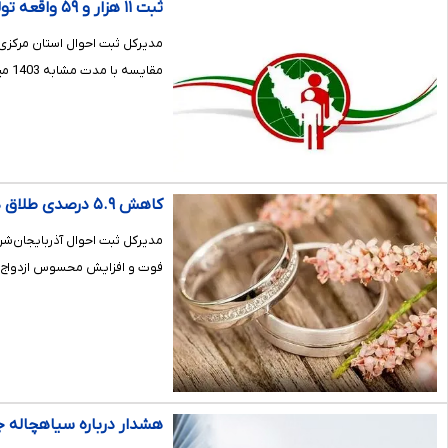
ثبت ۱۱ هزار و ۵۹ واقعه تولد در استان مرکزی / ۸۸۳۸ واقعه وفات در استان به ثبت رسید
مقایسه با مدت مشابه 1403 میزان 6.2 درصد کاهش داشت.
کاهش ۵.۹ درصدی طلاق در آذربایجان‌شرقی/ ثبت رشد مثبت ازدواج و ولادت در آغاز سال ۱۴۰۵
فوت و افزایش محسوس ازدواج 
هشدار درباره سیاهچاله 