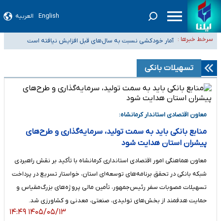
English
العربیه
سیدحسن خمینی عزادار شد
سرخط خبرها :
آمار خودکشی نسبت به سال‌های قبل افزایش نیافته است
دستگیری عامل اصلی حادثه فوت حمیدرضا رجب‌زاده
نباید تفسیرهای سلیقه‌ای از مواضع رسمی کشور ارائه شود
تسهیلات بانکی
«زیرمیزی» برای داوطلبان پزشکی سراب است/ دریافت‌های غیرمتعارف در شأن
پزشکی و کشورمان نیست/ نظام سلامت جلوی این رویه را بگیرد
معاون اقتصادی استاندار کرمانشاه:
منابع بانکی باید به سمت تولید، سرمایه‌گذاری و طرح‌های
پیشران استان هدایت شود
معاون هماهنگی امور اقتصادی استانداری کرمانشاه با تأکید بر نقش راهبردی
شبکه بانکی در تحقق برنامه‌های توسعه‌ای استان، خواستار تسریع در پرداخت
تسهیلات مصوبات سفر رئیس‌جمهور، تأمین مالی پروژه‌های بزرگ‌مقیاس و
حمایت هدفمند از بخش‌های تولیدی، صنعتی، معدنی و کشاورزی شد.
۱۴۰۵/۰۵/۱۳ ۱۴:۴۹