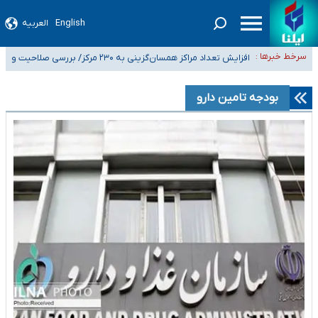
English
العربیه
ضرورت آموزش حریم خصوصی در فضای آنلاین در مدارس/ هزینه‌های سنگین
سرخط خبرها :
اجتماعی انتشار تصاویر خصوصی برای قربانیان/ سوءاستفاده مجرمان از ترس
افزایش تعداد مراکز همسان‌گزینی به ۲۳۰ مرکز/ بررسی صلاحیت و
۴۰ تا ۵۰ روز گرمای نسبی در پیش داریم/ دمای تهران به ۳۸ درجه می‌رسد
رسوایی
نظارت‌ها به سازمان تبلیغات واگذار شده است
موضع وزارت بهداشت درباره ظرفیت پزشکی کنکور ۱۴۰۵: خواستار اصلاح ظرفیت‌ها
بودجه تامین دارو
هستیم، اما هنوز پاسخ مشخصی نگرفته‌ایم
تعویق آزمون ورودی دکترای تخصصی فرماندهی صحنه عملیات و دکترای
تخصصی جغرافیای نظامی دافوس آجا