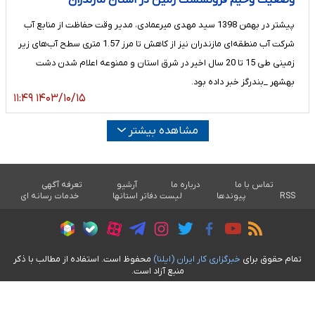
پیشتر در بهمن 1398 سید مهدی میرعمادی، مدیر وقت حفاظت از منابع آب
شرکت آب منطقه‌ای مازندران نیز از کاهش تا مرز 1.57 متری سطح آب‌های زیر
زمینی طی 15 تا 20 سال اخیر در شرق استان و ممنوعه اعلام شدن دشت
بهشهر _بندرگز خبر داده بود.
۱۴۰۳/۱۰/۱۵ ۱۱:۴۹
مشاهده بیشتر
تماس با ما
درباره ما
آرشیو
تعرفه آگهی
RSS
پیوندها
لیست دفاتر استانها
خدمات رسانه ای
تمام حقوق برای
خبرگزاری کار ايران (ايلنا)
محفوظ است. استفاده از مطالب با ذکر
منبع آزاد است.
طراحی سایت خبری آسام