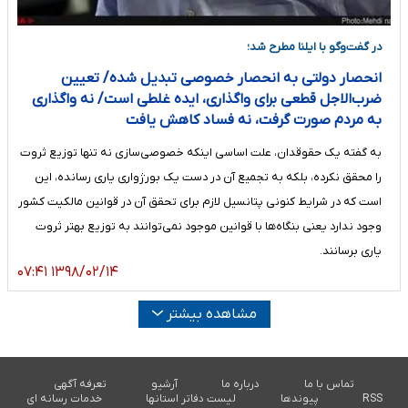
در گفت‌وگو با ایلنا مطرح شد؛
انحصار دولتی به انحصار خصوصی تبدیل شده/ تعیین
ضرب‌الاجل قطعی برای واگذاری، ایده غلطی است/ نه واگذاری
به مردم صورت گرفت، نه فساد کاهش یافت
به گفته یک حقوقدان، علت اساسی اینکه خصوصی‌سازی نه تنها توزیع ثروت
را محقق نکرده، بلکه به تجمیع آن در دست یک بورژواری یاری رسانده، این
است که در شرایط کنونی پتانسیل لازم برای تحقق آن در قوانین مالکیت‌ کشور
وجود ندارد یعنی بنگاه‌ها با قوانین موجود نمی‌توانند به توزیع بهتر ثروت
یاری برسانند.
۱۳۹۸/۰۲/۱۴ ۰۷:۴۱
مشاهده بیشتر
تماس با ما
درباره ما
آرشیو
تعرفه آگهی
RSS
پیوندها
لیست دفاتر استانها
خدمات رسانه ای