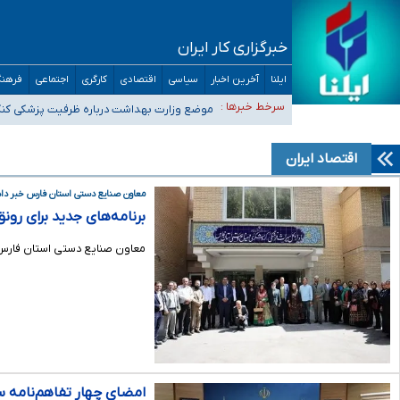
خبرگزاری کار ایران
ایلنا
آخرین اخبار
سیاسی
اقتصادی
کارگری
اجتماعی
فرهنگ
۴۰ تا ۵۰ روز گرمای نسبی در پیش داریم/ دمای تهران به ۳۸ درجه می‌رسد
سرخط خبرها :
موضع وزارت بهداشت درباره ظرفیت پزشکی کنکور ۱۴۰۵: خواستار اصلاح ظرفیت‌ها هستیم، اما هنوز پاسخ مشخصی نگ
تعویق آزمون ورودی دکترای تخصصی فرماندهی صحنه عملیات 
خبرنگاران راویان حقیقت با دغدغه نان، مسکن و بیمه
اقتصاد ایران
آخرین وضعیت شیوع عفونت‌های تنفسی در کشور/ خوزستان و کر
معاون صنایع دستی استان فارس خبر داد
برنامه‌های جدید برای رون
معاون صنایع دستی استان فارس ا
امضای چهار تفاهم‌نامه سر