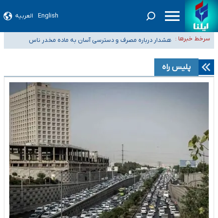
English
العربیه
ثبت‌نام بخش عمده دانش‌آموزان مدارس ایرانی امارات در کشور/ درباره محصلان
سرخط خبرها :
باقی‌مانده در دبی متناسب با شرایط جدید تصمیم‌گیری می‌شود
هشدار درباره مصرف و دسترسی آسان به ماده مخدر ناس
بازگشت اساتید دانشگاه فرهنگیان به کجا رسید؟
۵۵۶ هزار نفر در صف وام ازدواج/ بانک سرمایه با وجود ۲۵۰ متقاضی، تاکنون
پلیس راه
هیچ فقره وامی پرداخت نکرده است
کسانی که خواهان ادامه جنگ هستند، برنامه خود را برای اداره کشور ارائه کنند