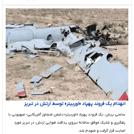
انهدام یک فروند پهپاد «اوربیتر» توسط ارتش در تبریز
ساعتی پیش، یک فروند پهپاد «اوربیتر» دشمن متجاوز آمریکایی- صهیونی با
رهگیری و شلیک موفق سامانه‌ نیروی پدافند هوایی ارتش، در تبریز مورد
اصابت قرار گرفت و منهدم شد.