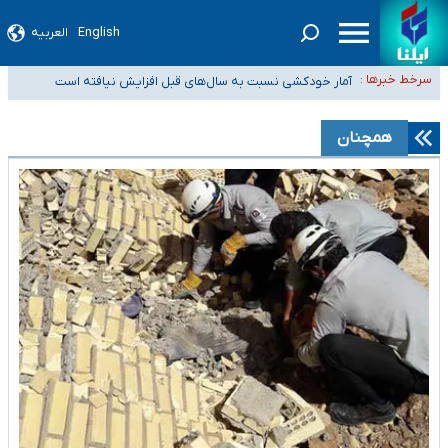
English
العربیه
سیدحسن خمینی عزادار شد
آمار خودکشی نسبت به سال‌های قبل افزایش نیافته است
سرخط خبرها :
دستگیری عامل اصلی حادثه فوت حمیدرضا رجب‌زاده
نباید تفسیرهای سلیقه‌ای از مواضع رسمی کشور ارائه شود
همچنان
«زیرمیزی» برای داوطلبان پزشکی سراب است/ دریافت‌های غیرمتعارف در شأن
پزشکی و کشورمان نیست/ نظام سلامت جلوی این رویه را بگیرد