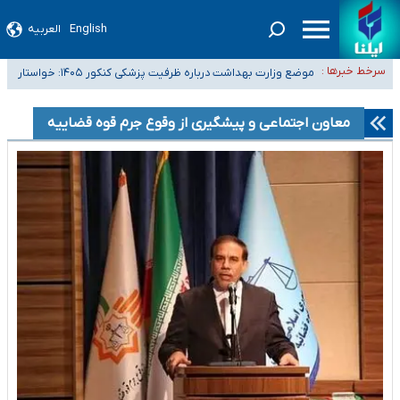
English
العربیه
۴۰ تا ۵۰ روز گرمای نسبی در پیش داریم/ دمای تهران به ۳۸ درجه می‌رسد
سرخط خبرها :
موضع وزارت بهداشت درباره ظرفیت پزشکی کنکور ۱۴۰۵: خواستار
تعویق آزمون ورودی دکترای تخصصی فرماندهی صحنه عملیات و دکترای
اصلاح ظرفیت‌ها هستیم، اما هنوز پاسخ مشخصی نگرفته‌ایم
تخصصی جغرافیای نظامی دافوس آجا
خبرنگاران راویان حقیقت با دغدغه نان، مسکن و بیمه
معاون اجتماعی و پیشگیری از وقوع جرم قوه قضاییه
آخرین وضعیت شیوع عفونت‌های تنفسی در کشور/ خوزستان و کرمان بالاتر از
آستانه هشدار