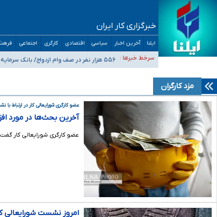
ثبت‌نام بخش عمده دانش‌آموزان مدارس ایرانی امارات در کشور
خبرگزاری کار ایران
هشدار درباره مصرف و دسترسی آسان به ماده مخدر ناس
ایلنا
آخرین اخبار
سیاسی
اقتصادی
کارگری
اجتماعی
فرهنگ
بازگشت اساتید دانشگاه فرهنگیان به کجا رسید؟
۵۵۶ هزار نفر در صف وام ازدواج/ بانک سرمایه با وجود ۲۵۰ متقاضی، تاکنون هیچ فقره وامی پرداخت نکرده است
سرخط خبرها :
کسانی که خواهان ادامه جنگ هستند، برنامه خود را برای اداره ک
مزد کارگران
عضو کارگری شورایعالی کار در ارتباط با 
آخرین بحث‌ها در مورد افز
عضو کارگری شورایعالی کار گفت:
امروز نشست شورایعالی کا